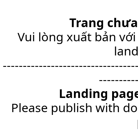
Trang chưa
Vui lòng xuất bản với
lan
---------------------------------
---------
Landing page
Please publish with do