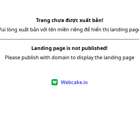
Trang chưa được xuất bản!
Vui lòng xuất bản với tên miền riêng để hiển thị landing pag
-----------------------------------------------------------------------------------------
Landing page is not published!
Please publish with domain to display the landing page
Webcake.io