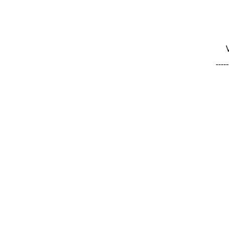
-----