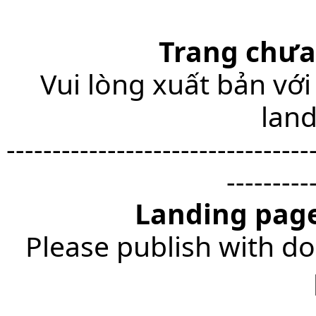
Trang chưa
Vui lòng xuất bản với
lan
---------------------------------
---------
Landing page
Please publish with do