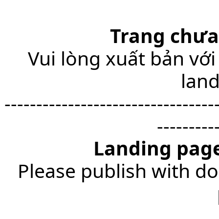
Trang chưa
Vui lòng xuất bản với
lan
---------------------------------
---------
Landing page
Please publish with do