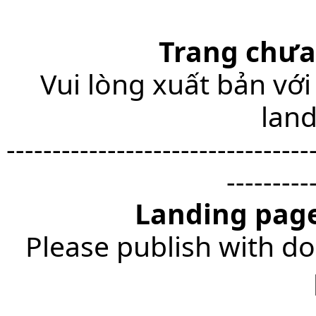
Trang chưa
Vui lòng xuất bản với
lan
---------------------------------
---------
Landing page
Please publish with do