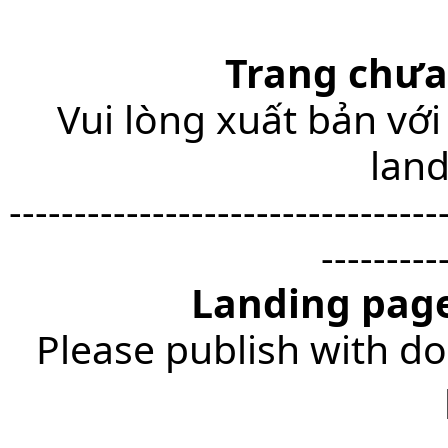
Trang chưa
Vui lòng xuất bản với
lan
---------------------------------
---------
Landing page
Please publish with do