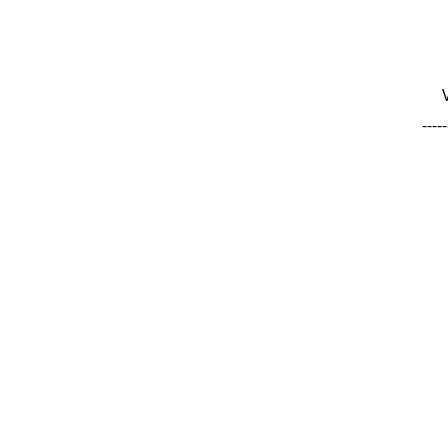
-----