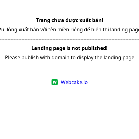
Trang chưa được xuất bản!
Vui lòng xuất bản với tên miền riêng để hiển thị landing pag
-----------------------------------------------------------------------------------------
Landing page is not published!
Please publish with domain to display the landing page
Webcake.io