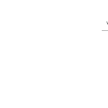
-----