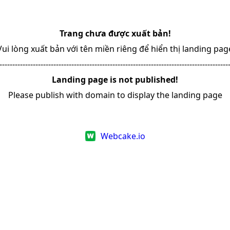
Trang chưa được xuất bản!
Vui lòng xuất bản với tên miền riêng để hiển thị landing pag
-----------------------------------------------------------------------------------------
Landing page is not published!
Please publish with domain to display the landing page
Webcake.io