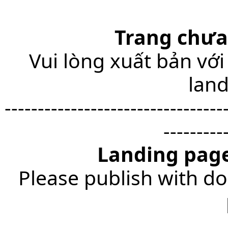
Trang chưa
Vui lòng xuất bản với
lan
---------------------------------
---------
Landing page
Please publish with do