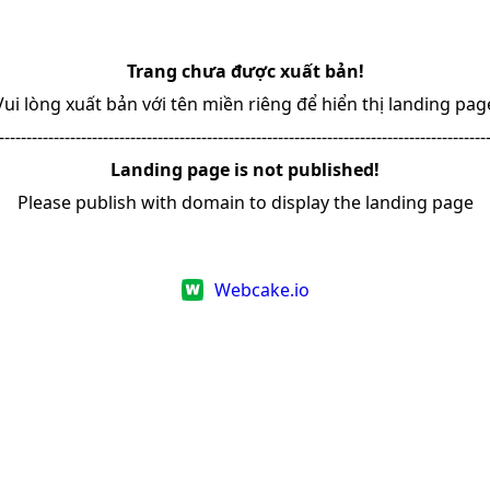
Trang chưa được xuất bản!
Vui lòng xuất bản với tên miền riêng để hiển thị landing pag
-----------------------------------------------------------------------------------------
Landing page is not published!
Please publish with domain to display the landing page
Webcake.io