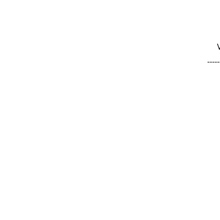
-----