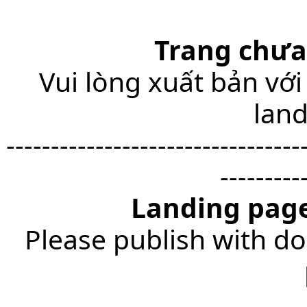
Trang chưa
Vui lòng xuất bản với
lan
---------------------------------
---------
Landing page
Please publish with do