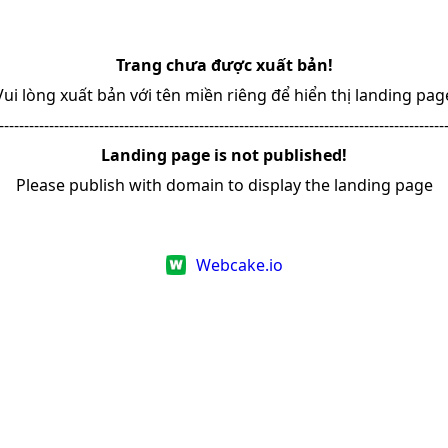
Trang chưa được xuất bản!
Vui lòng xuất bản với tên miền riêng để hiển thị landing pag
-----------------------------------------------------------------------------------------
Landing page is not published!
Please publish with domain to display the landing page
Webcake.io