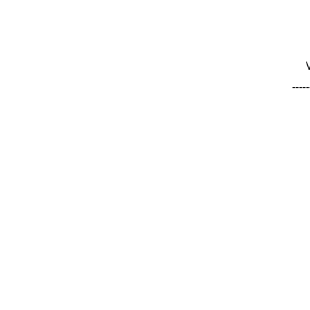
-----