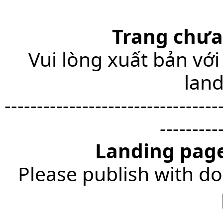
Trang chưa
Vui lòng xuất bản với
lan
---------------------------------
---------
Landing page
Please publish with do