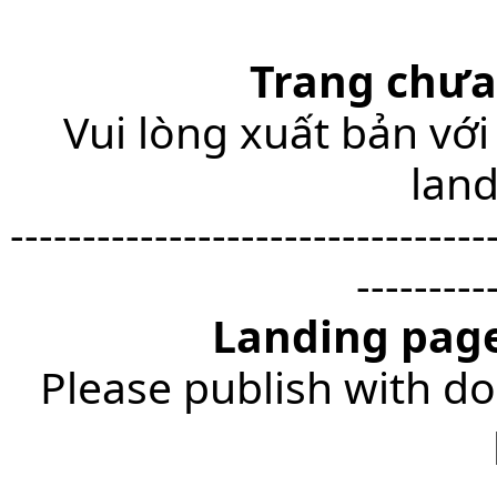
Trang chưa
Vui lòng xuất bản với
lan
---------------------------------
---------
Landing page
Please publish with do