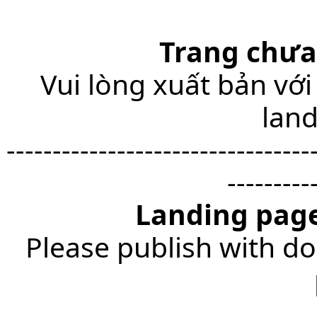
Trang chưa
Vui lòng xuất bản với
lan
---------------------------------
---------
Landing page
Please publish with do