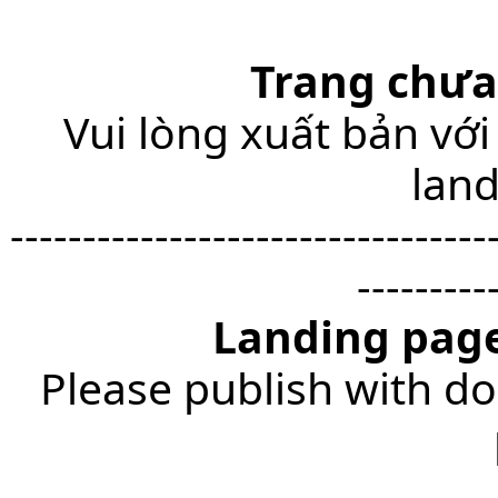
Trang chưa
Vui lòng xuất bản với
lan
---------------------------------
---------
Landing page
Please publish with do